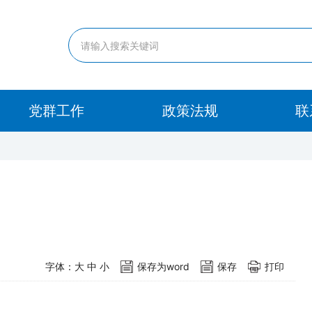
党群工作
政策法规
联
字体：
大
中
小
保存为word
保存
打印