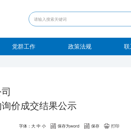
党群工作
政策法规
联
公司
购询价成交结果公示
字体：
大
中
小
保存为word
保存
打印