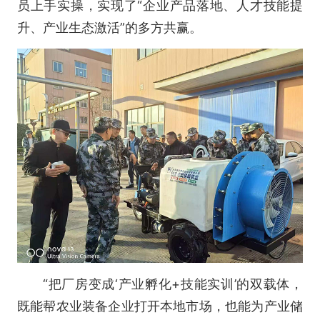
员上手实操，实现了“企业产品落地、人才技能提
升、产业生态激活”的多方共赢。
“把厂房变成‘产业孵化+技能实训’的双载体，
既能帮农业装备企业打开本地市场，也能为产业储